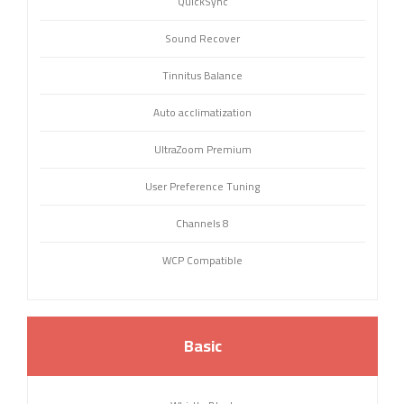
QuickSync
Sound Recover
Tinnitus Balance
Auto acclimatization
UltraZoom Premium
User Preference Tuning
8 Channels
WCP Compatible
Basic