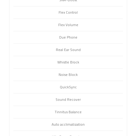
SNR-Boost
Flex Control
Flex Volume
Due Phone
Real Ear Sound
Whistle Block
Noise Block
QuickSync
Sound Recover
Tinnitus Balance
Auto acclimatization