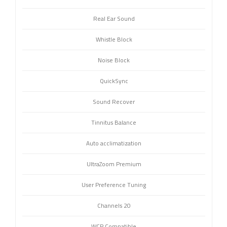
Real Ear Sound
Whistle Block
Noise Block
QuickSync
Sound Recover
Tinnitus Balance
Auto acclimatization
UltraZoom Premium
User Preference Tuning
20 Channels
WCP Compatible