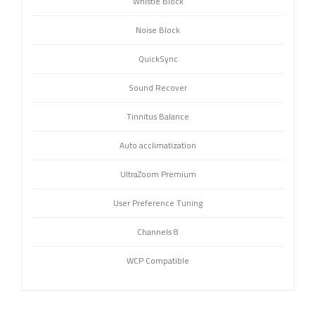
Whistle Block
Noise Block
QuickSync
Sound Recover
Tinnitus Balance
Auto acclimatization
UltraZoom Premium
User Preference Tuning
8 Channels
WCP Compatible